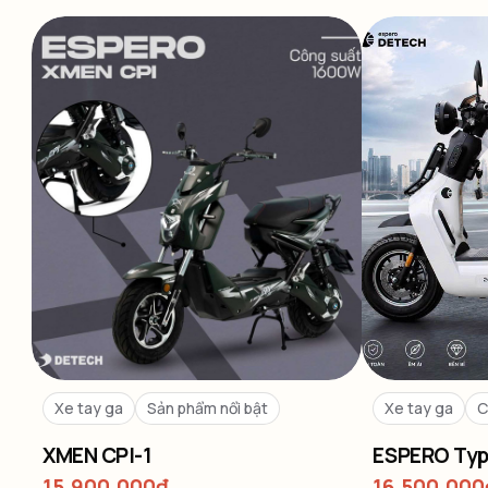
Xe tay ga
Sản phẩm nổi bật
Xe tay ga
C
XMEN CPI-1
ESPERO Typ
15,900,000
₫
16,500,000