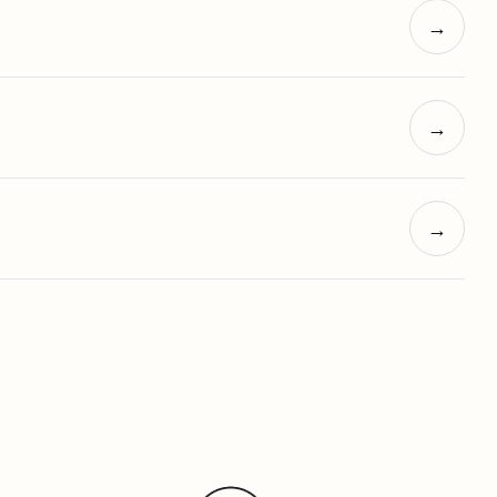
→
→
→