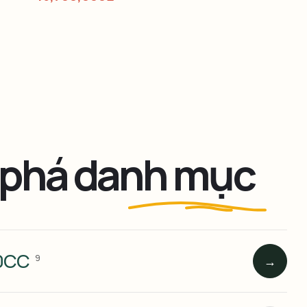
phá danh mục
50CC
9
→