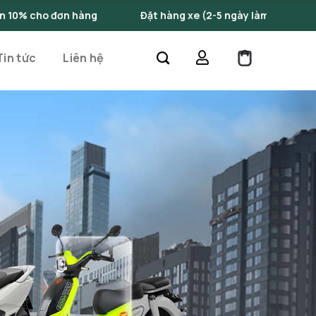
Đặt hàng xe (2-5 ngày làm việc)
Những mẫu xe điệ
Tin tức
Liên hệ