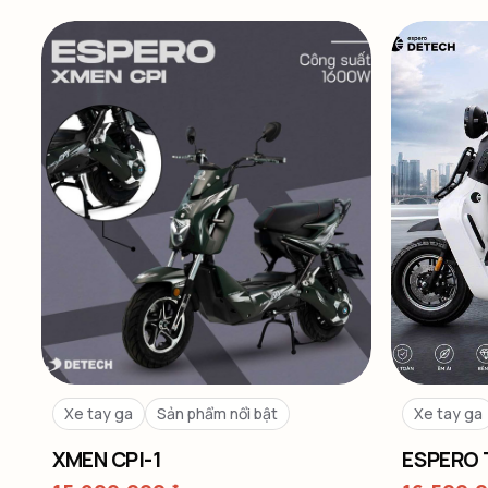
Xe tay ga
Sản phẩm nổi bật
Xe tay ga
XMEN CPI-1
ESPERO 