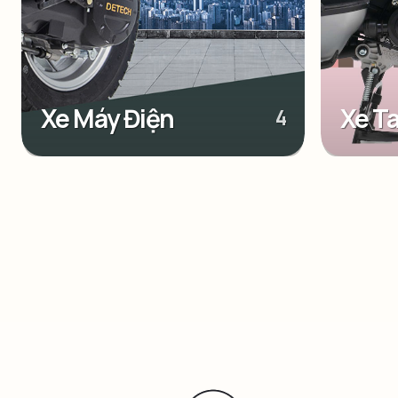
Xe Máy Điện
Xe T
4