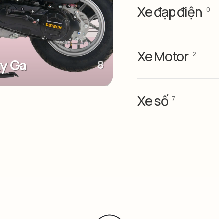
Xe đạp điện
0
Xe Motor
2
ay Ga
8
Xe số
7