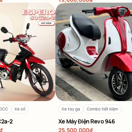
50CC
Xe số
Xe tay ga
Combo tiết kiệm
C2a-2
Xe Máy Điện Revo 946
₫
25,500,000
₫