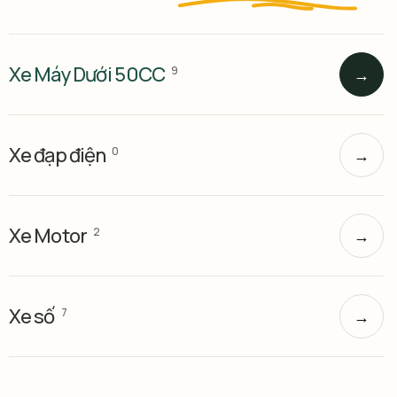
Xe Máy Dưới 50CC
9
→
Xe đạp điện
0
→
Xe Motor
2
→
Xe số
7
→