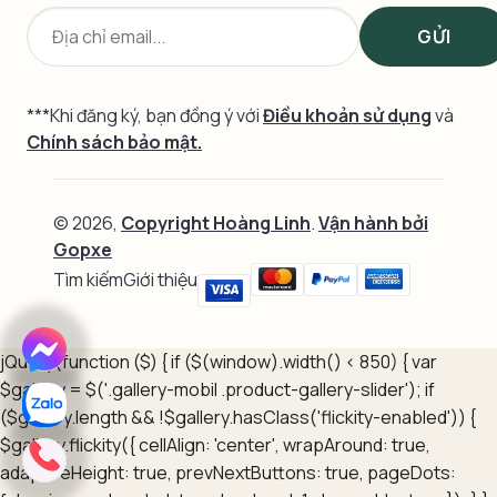
***Khi đăng ký, bạn đồng ý với
Điều khoản sử dụng
và
Chính sách bảo mật.
© 2026,
Copyright Hoàng Linh
.
Vận hành bởi
Gopxe
Tìm kiếm
Giới thiệu
jQuery(function ($) { if ($(window).width() < 850) { var
$gallery = $('.gallery-mobil .product-gallery-slider'); if
($gallery.length && !$gallery.hasClass('flickity-enabled')) {
$gallery.flickity({ cellAlign: 'center', wrapAround: true,
adaptiveHeight: true, prevNextButtons: true, pageDots: