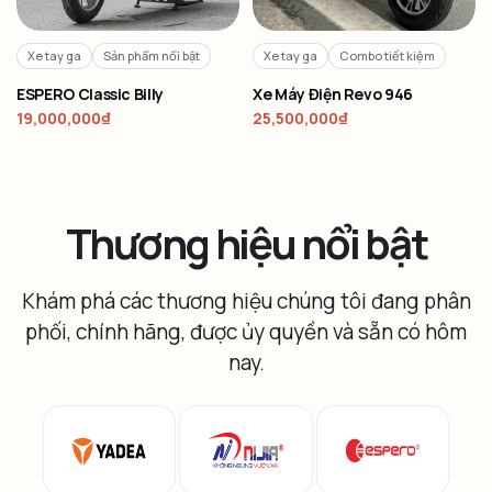
Xe tay ga
Sản phẩm nổi bật
Xe tay ga
Combo tiết kiệm
ESPERO Classic Billy
Xe Máy Điện Revo 946
19,000,000
₫
25,500,000
₫
Thương hiệu nổi bật
Khám phá các thương hiệu chúng tôi đang phân
phối, chính hãng, được ủy quyền và sẵn có hôm
nay.