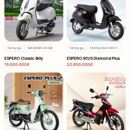
Xe tay ga
Sản phẩm nổi bật
Xe tay ga
Xe Máy Dưới 50CC
ESPERO Classic Billy
ESPERO 50VS Diamond Plus
19,000,000
₫
22,800,000
₫