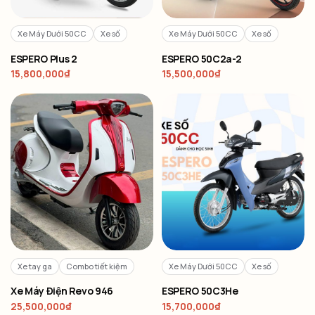
Xe Máy Dưới 50CC
Xe số
Xe Máy Dưới 50CC
Xe số
ESPERO Plus 2
ESPERO 50C2a-2
15,800,000
₫
15,500,000
₫
Xe tay ga
Combo tiết kiệm
Xe Máy Dưới 50CC
Xe số
Xe Máy Điện Revo 946
ESPERO 50C3He
25,500,000
₫
15,700,000
₫