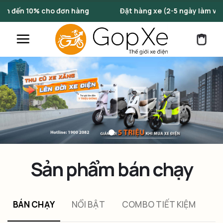
Skip
ơn hàng
Đặt hàng xe (2-5 ngày làm việc)
Nhữ
to
content
Sản phẩm bán chạy
BÁN CHẠY
NỔI BẬT
COMBO TIẾT KIỆM