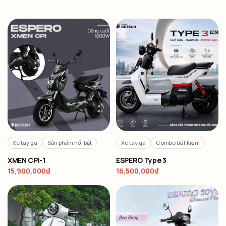
Xe tay ga
Sản phẩm nổi bật
Xe tay ga
Combo tiết kiệm
XMEN CPI-1
ESPERO Type 3
15,900,000
₫
16,500,000
₫