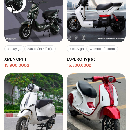
Xe tay ga
Sản phẩm nổi bật
Xe tay ga
Combo tiết kiệm
XMEN CPI-1
ESPERO Type 3
15,900,000
₫
16,500,000
₫