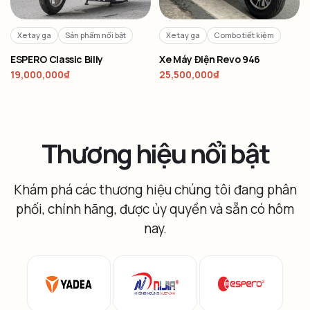
Xe tay ga
Sản phẩm nổi bật
Xe tay ga
Combo tiết kiệm
ESPERO Classic Billy
Xe Máy Điện Revo 946
19,000,000
₫
25,500,000
₫
Thương hiệu nổi bật
Khám phá các thương hiệu chúng tôi đang phân
phối, chính hãng, được ủy quyền và sẵn có hôm
nay.