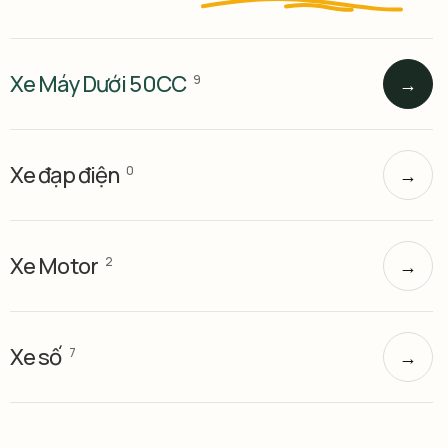
Xe Máy Dưới 50CC
9
→
Xe đạp điện
0
→
Xe Motor
2
→
Xe số
7
→