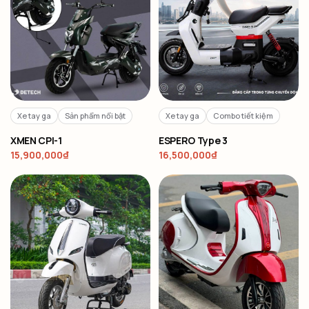
Xe tay ga
Sản phẩm nổi bật
Xe tay ga
Combo tiết kiệm
XMEN CPI-1
ESPERO Type 3
15,900,000
₫
16,500,000
₫