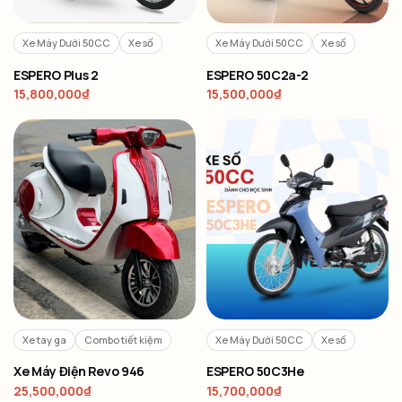
Xe Máy Dưới 50CC
Xe số
Xe Máy Dưới 50CC
Xe số
ESPERO Plus 2
ESPERO 50C2a-2
15,800,000
₫
15,500,000
₫
Xe tay ga
Combo tiết kiệm
Xe Máy Dưới 50CC
Xe số
Xe Máy Điện Revo 946
ESPERO 50C3He
25,500,000
₫
15,700,000
₫