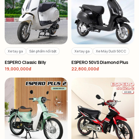
Xe tay ga
Sản phẩm nổi bật
Xe tay ga
Xe Máy Dưới 50CC
ESPERO Classic Billy
ESPERO 50VS Diamond Plus
19,000,000
₫
22,800,000
₫