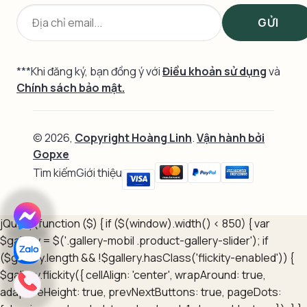
***Khi đăng ký, bạn đồng ý với
Điều khoản sử dụng
và
Chính sách bảo mật.
© 2026,
Copyright Hoàng Linh
.
Vận hành bởi
Gopxe
Tìm kiếm
Giới thiệu
jQuery(function ($) { if ($(window).width() < 850) { var
$gallery = $('.gallery-mobil .product-gallery-slider'); if
($gallery.length && !$gallery.hasClass('flickity-enabled')) {
$gallery.flickity({ cellAlign: 'center', wrapAround: true,
adaptiveHeight: true, prevNextButtons: true, pageDots: