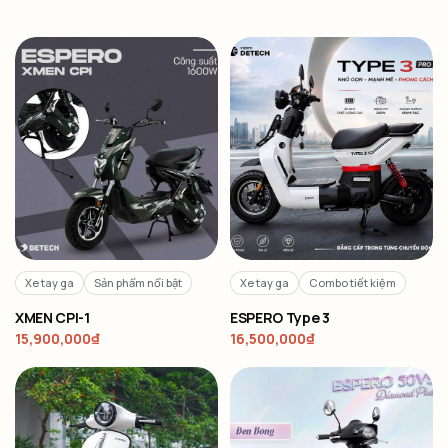
Xe tay ga
Sản phẩm nổi bật
Xe tay ga
Combo tiết kiệm
XMEN CPI-1
ESPERO Type 3
15,900,000
₫
16,500,000
₫