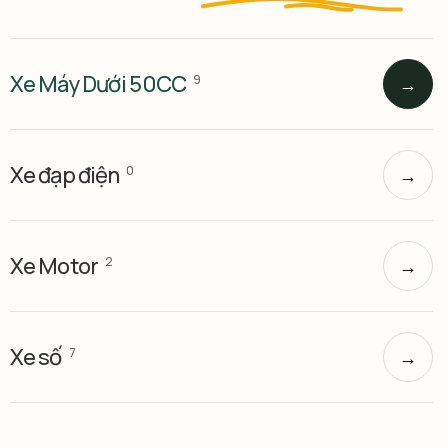
Xe Máy Dưới 50CC
9
→
Xe đạp điện
0
→
Xe Motor
2
→
Xe số
7
→