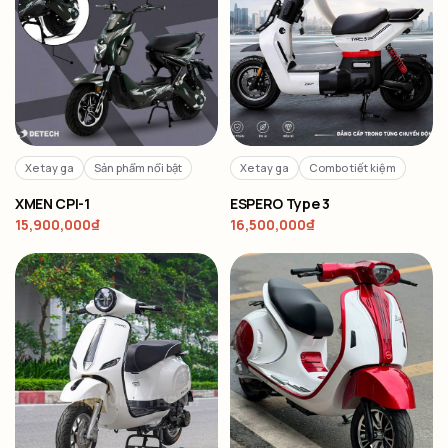
Xe tay ga
Sản phẩm nổi bật
Xe tay ga
Combo tiết kiệm
XMEN CPI-1
ESPERO Type 3
15,900,000
₫
16,500,000
₫