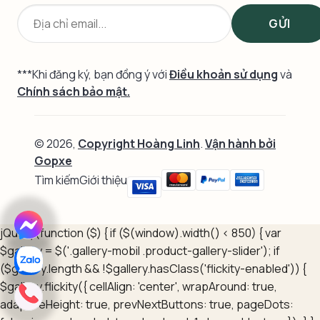
***Khi đăng ký, bạn đồng ý với
Điều khoản sử dụng
và
Chính sách bảo mật.
© 2026,
Copyright Hoàng Linh
.
Vận hành bởi
Gopxe
Tìm kiếm
Giới thiệu
jQuery(function ($) { if ($(window).width() < 850) { var
$gallery = $('.gallery-mobil .product-gallery-slider'); if
($gallery.length && !$gallery.hasClass('flickity-enabled')) {
$gallery.flickity({ cellAlign: 'center', wrapAround: true,
adaptiveHeight: true, prevNextButtons: true, pageDots: