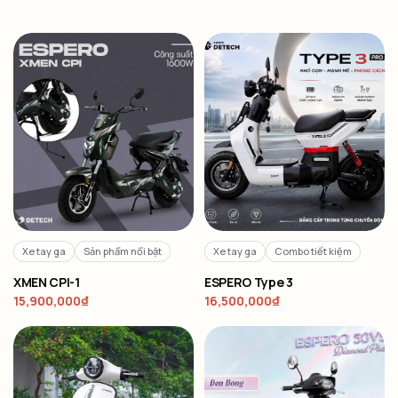
Xe tay ga
Sản phẩm nổi bật
Xe tay ga
Combo tiết kiệm
XMEN CPI-1
ESPERO Type 3
15,900,000
₫
16,500,000
₫