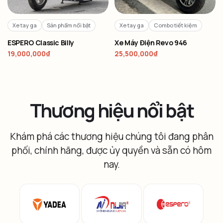
Xe tay ga
Sản phẩm nổi bật
Xe tay ga
Combo tiết kiệm
ESPERO Classic Billy
Xe Máy Điện Revo 946
19,000,000
₫
25,500,000
₫
Thương hiệu nổi bật
Khám phá các thương hiệu chúng tôi đang phân
phối, chính hãng, được ủy quyền và sẵn có hôm
nay.