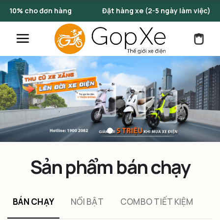
Skip
 hàng
Đặt hàng xe (2-5 ngày làm việc)
Những
to
content
Sản phẩm bán chạy
BÁN CHẠY
NỔI BẬT
COMBO TIẾT KIỆM