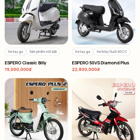
Xe tay ga
Sản phẩm nổi bật
Xe tay ga
Xe Máy Dưới 50CC
ESPERO Classic Billy
ESPERO 50VS Diamond Plus
19,000,000
₫
22,800,000
₫