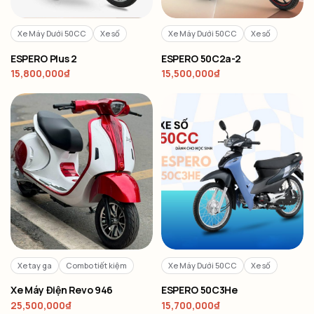
Xe Máy Dưới 50CC
Xe số
Xe Máy Dưới 50CC
Xe số
ESPERO Plus 2
ESPERO 50C2a-2
15,800,000
₫
15,500,000
₫
Xe tay ga
Combo tiết kiệm
Xe Máy Dưới 50CC
Xe số
Xe Máy Điện Revo 946
ESPERO 50C3He
25,500,000
₫
15,700,000
₫