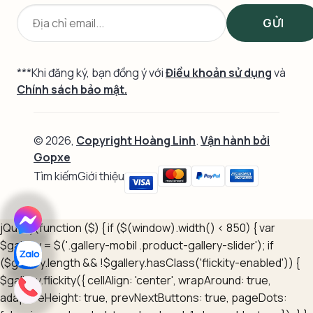
***Khi đăng ký, bạn đồng ý với
Điều khoản sử dụng
và
Chính sách bảo mật.
© 2026,
Copyright Hoàng Linh
.
Vận hành bởi
Gopxe
Tìm kiếm
Giới thiệu
jQuery(function ($) { if ($(window).width() < 850) { var
$gallery = $('.gallery-mobil .product-gallery-slider'); if
($gallery.length && !$gallery.hasClass('flickity-enabled')) {
$gallery.flickity({ cellAlign: 'center', wrapAround: true,
adaptiveHeight: true, prevNextButtons: true, pageDots: