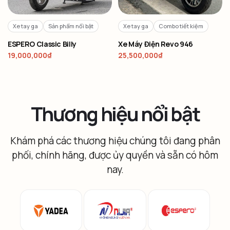
Xe tay ga
Sản phẩm nổi bật
Xe tay ga
Combo tiết kiệm
ESPERO Classic Billy
Xe Máy Điện Revo 946
19,000,000
₫
25,500,000
₫
Thương hiệu nổi bật
Khám phá các thương hiệu chúng tôi đang phân
phối, chính hãng, được ủy quyền và sẵn có hôm
nay.