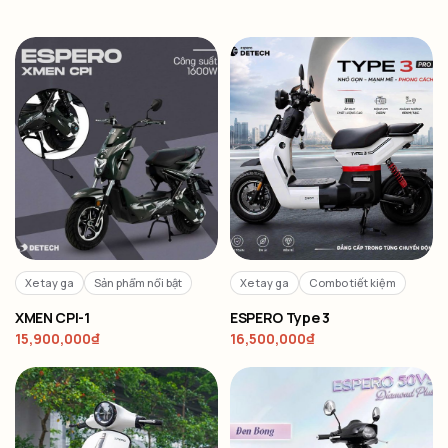
Xe tay ga
Sản phẩm nổi bật
Xe tay ga
Combo tiết kiệm
XMEN CPI-1
ESPERO Type 3
15,900,000
₫
16,500,000
₫