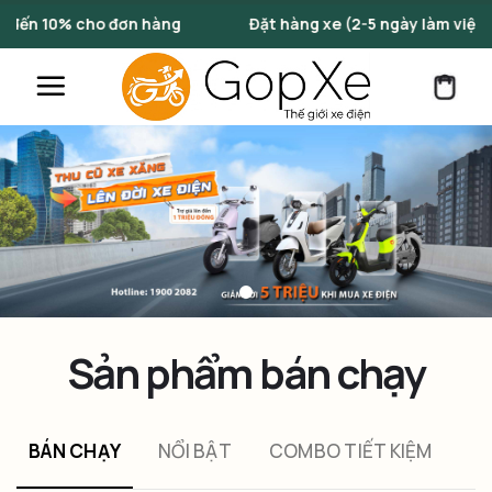
Skip
n hàng
Đặt hàng xe (2-5 ngày làm việc)
Nhữn
to
content
Sản phẩm bán chạy
BÁN CHẠY
NỔI BẬT
COMBO TIẾT KIỆM