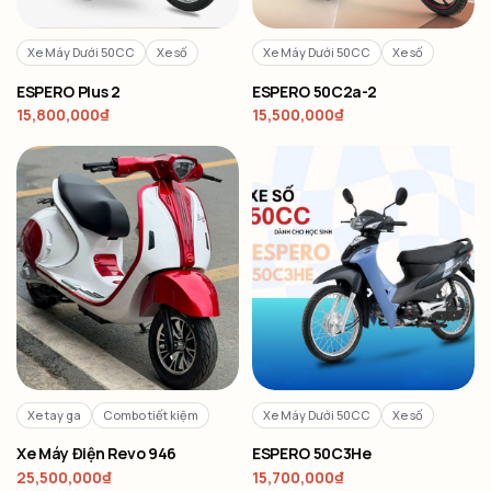
Xe Máy Dưới 50CC
Xe số
Xe Máy Dưới 50CC
Xe số
ESPERO Plus 2
ESPERO 50C2a-2
15,800,000
₫
15,500,000
₫
Xe tay ga
Combo tiết kiệm
Xe Máy Dưới 50CC
Xe số
Xe Máy Điện Revo 946
ESPERO 50C3He
25,500,000
₫
15,700,000
₫