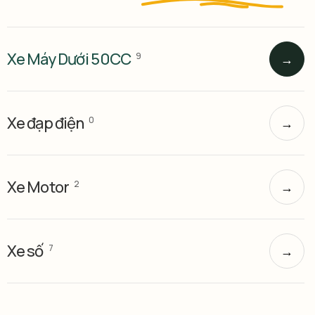
Xe Máy Dưới 50CC
9
→
Xe đạp điện
0
→
Xe Motor
2
→
Xe số
7
→