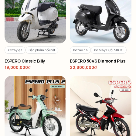
Xe tay ga
Sản phẩm nổi bật
Xe tay ga
Xe Máy Dưới 50CC
ESPERO Classic Billy
ESPERO 50VS Diamond Plus
19,000,000
₫
22,800,000
₫