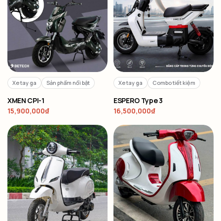
Xe tay ga
Sản phẩm nổi bật
Xe tay ga
Combo tiết kiệm
XMEN CPI-1
ESPERO Type 3
15,900,000
₫
16,500,000
₫