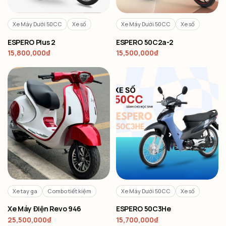
Xe Máy Dưới 50CC
Xe số
Xe Máy Dưới 50CC
Xe số
ESPERO Plus 2
ESPERO 50C2a-2
15,800,000
₫
15,500,000
₫
Xe tay ga
Combo tiết kiệm
Xe Máy Dưới 50CC
Xe số
Xe Máy Điện Revo 946
ESPERO 50C3He
25,500,000
₫
15,700,000
₫