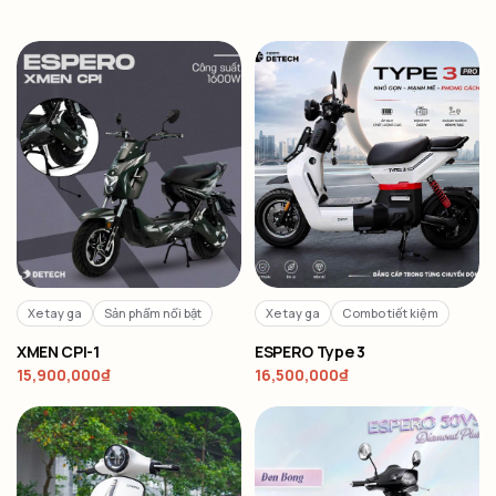
Xe tay ga
Sản phẩm nổi bật
Xe tay ga
Combo tiết kiệm
XMEN CPI-1
ESPERO Type 3
15,900,000
₫
16,500,000
₫