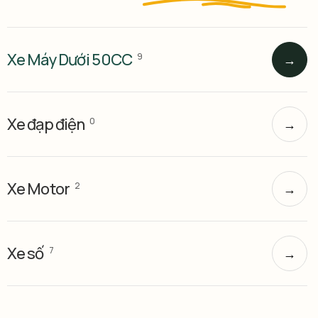
Xe Máy Dưới 50CC
9
→
Xe đạp điện
0
→
Xe Motor
2
→
Xe số
7
→