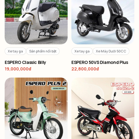
Xe tay ga
Sản phẩm nổi bật
Xe tay ga
Xe Máy Dưới 50CC
ESPERO Classic Billy
ESPERO 50VS Diamond Plus
19,000,000
₫
22,800,000
₫