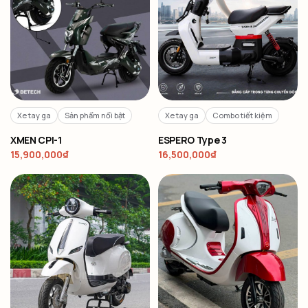
Xe tay ga
Sản phẩm nổi bật
Xe tay ga
Combo tiết kiệm
XMEN CPI-1
ESPERO Type 3
15,900,000
₫
16,500,000
₫