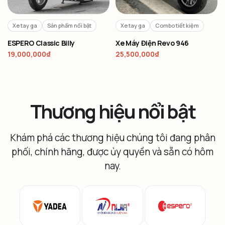
Xe tay ga
Sản phẩm nổi bật
Xe tay ga
Combo tiết kiệm
ESPERO Classic Billy
Xe Máy Điện Revo 946
19,000,000
₫
25,500,000
₫
Thương hiệu nổi bật
Khám phá các thương hiệu chúng tôi đang phân
phối, chính hãng, được ủy quyền và sẵn có hôm
nay.