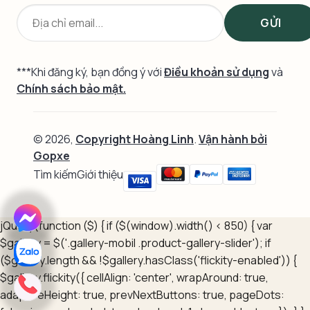
***Khi đăng ký, bạn đồng ý với
Điều khoản sử dụng
và
Chính sách bảo mật.
© 2026,
Copyright Hoàng Linh
.
Vận hành bởi
Gopxe
Tìm kiếm
Giới thiệu
jQuery(function ($) { if ($(window).width() < 850) { var
$gallery = $('.gallery-mobil .product-gallery-slider'); if
($gallery.length && !$gallery.hasClass('flickity-enabled')) {
$gallery.flickity({ cellAlign: 'center', wrapAround: true,
adaptiveHeight: true, prevNextButtons: true, pageDots: