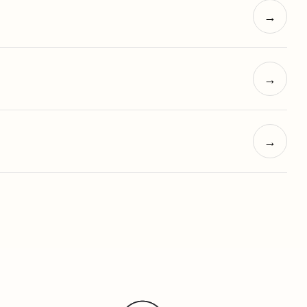
→
→
→