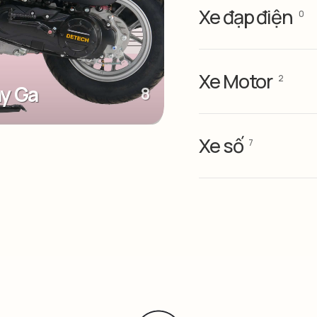
Xe đạp điện
0
Xe Motor
2
ay Ga
8
Xe số
7