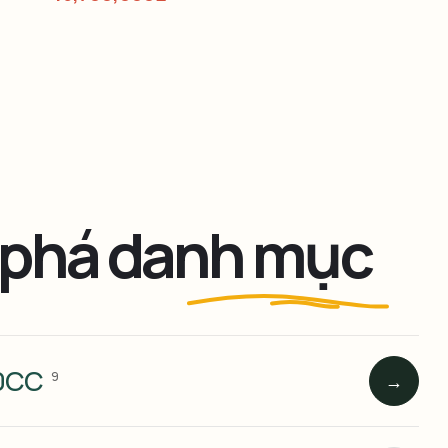
phá danh mục
50CC
9
→