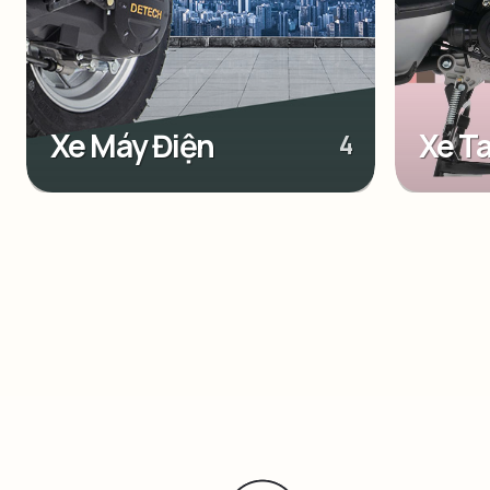
Xe Máy Điện
Xe T
4