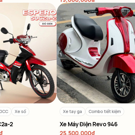
50CC
Xe số
Xe tay ga
Combo tiết kiệm
C2a-2
Xe Máy Điện Revo 946
₫
25,500,000
₫