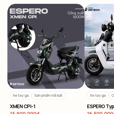
Xe tay ga
Sản phẩm nổi bật
Xe tay ga
C
XMEN CPI-1
ESPERO Typ
15,900,000
₫
16,500,000