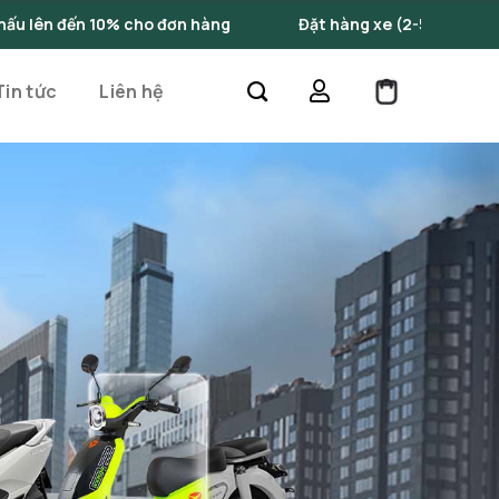
hàng
Đặt hàng xe (2-5 ngày làm việc)
Những 
Tin tức
Liên hệ