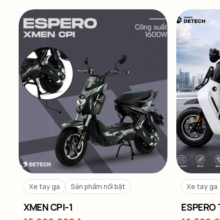
Xe tay ga
Sản phẩm nổi bật
Xe tay ga
XMEN CPI-1
ESPERO 