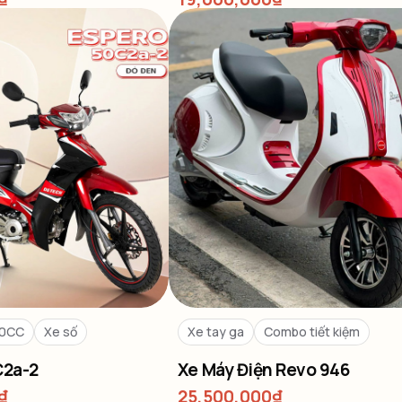
50CC
Xe số
Xe tay ga
Combo tiết kiệm
C2a-2
Xe Máy Điện Revo 946
₫
25,500,000
₫