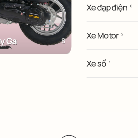
Xe đạp điện
0
Xe Motor
2
ay Ga
8
Xe số
7