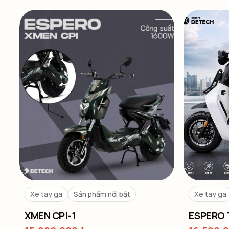
Xe tay ga
Sản phẩm nổi bật
Xe tay ga
XMEN CPI-1
ESPERO 