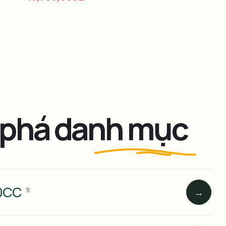
phá danh mục
50CC
9
→