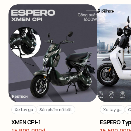
Xe tay ga
Sản phẩm nổi bật
Xe tay ga
C
XMEN CPI-1
ESPERO Typ
15,900,000
₫
16,500,000