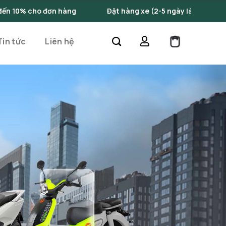
Đặt hàng xe (2-5 ngày làm việc)
Những mẫu xe đ
Tin tức
Liên hệ