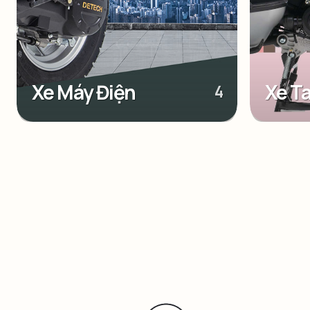
Xe Máy Điện
Xe T
4