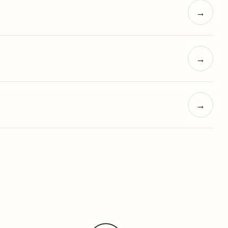
→
→
→